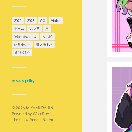
2022
2023
OC
Vtuber
ゲーム
スプラ
夏
物騒おねこさま
立ち絵
結月ゆかり
苺ノ瀬まお
ｺｶﾞﾈｸﾝﾁｬﾝ
privacy policy
© 2026
MIYAMURA JIN
.
Powered by
WordPress
.
Theme by
Anders Norén
.